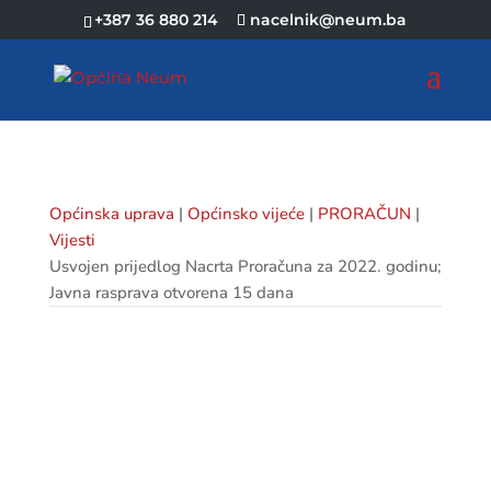
+387 36 880 214
nacelnik@neum.ba
Općinska uprava
|
Općinsko vijeće
|
PRORAČUN
|
Vijesti
Usvojen prijedlog Nacrta Proračuna za 2022. godinu;
Javna rasprava otvorena 15 dana